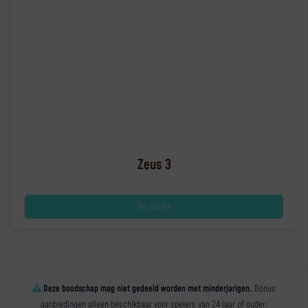
Zeus 3
Nu spelen
Deze boodschap mag niet gedeeld worden met minderjarigen.
Bonus
aanbiedingen alleen beschikbaar voor spelers van 24 jaar of ouder.