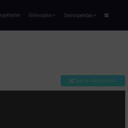
le gokkasten
Online casino
Casino spelletjes
Speel op volledig scherm