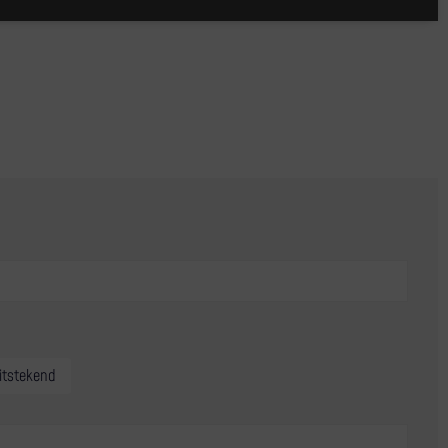
itstekend