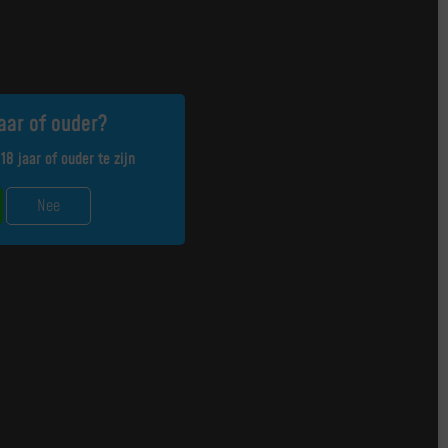
jaar of ouder?
e
18 jaar of ouder te zijn
Nee