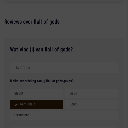
Reviews over Hall of gods
Wat vind jij van Hall of gods?
Welke beoordeling zou jij Hall of gods geven?
Slecht
Matig
Gemiddeld
Goed
Uitstekend