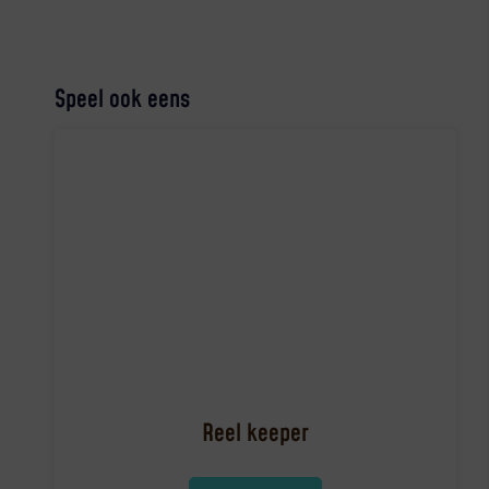
Speel ook eens
Reel keeper