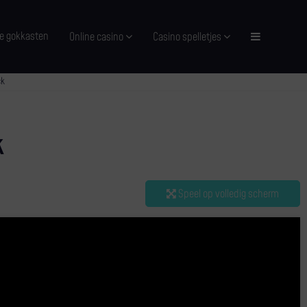
le gokkasten
Online casino
Casino spelletjes
ck
k
Speel op volledig scherm