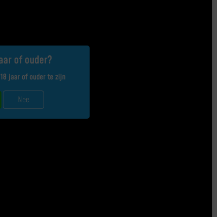
jaar of ouder?
e
18 jaar of ouder te zijn
Nee