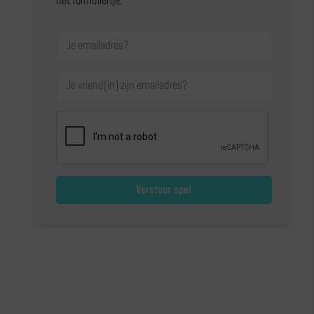
het formuliertje.