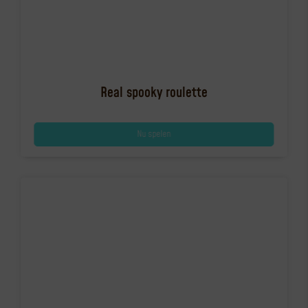
Real spooky roulette
Nu spelen