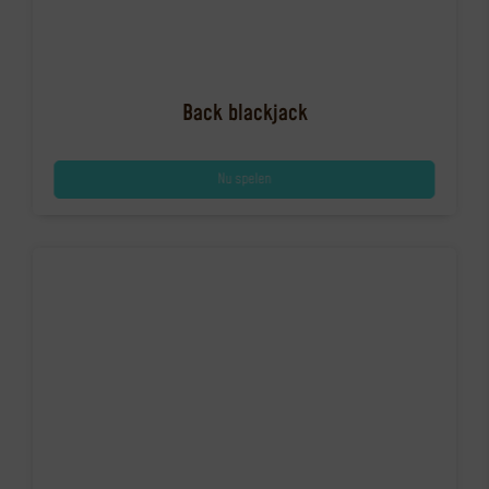
Back blackjack
Nu spelen