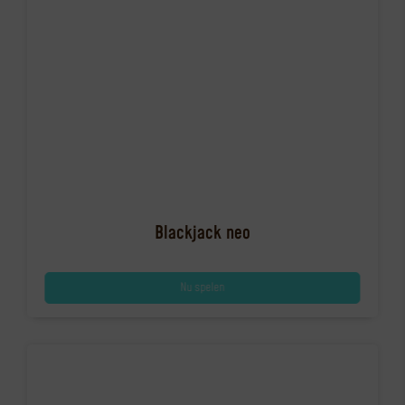
Blackjack neo
Nu spelen