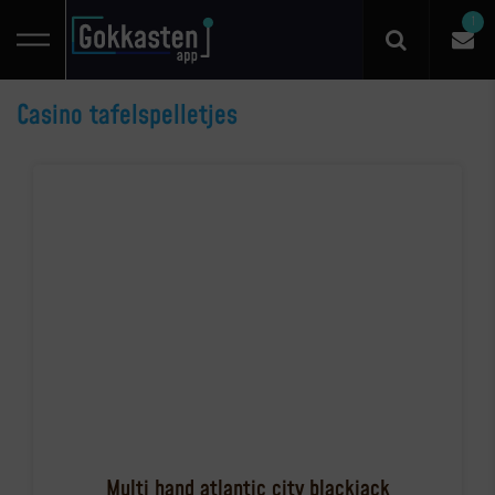
1
Home
Casino tafelspelletjes
Spelproviders
Alle gokkasten
Online casino
Casino spelletjes
Multi hand atlantic city blackjack