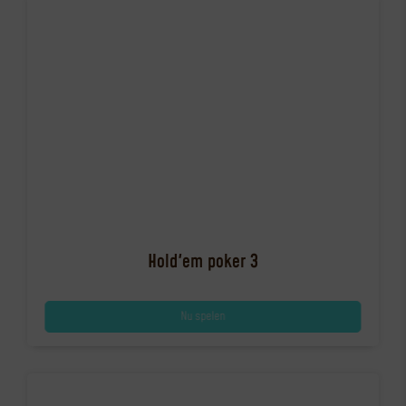
Hold'em poker 3
Nu spelen